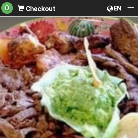
0
EN
Checkout
To
na